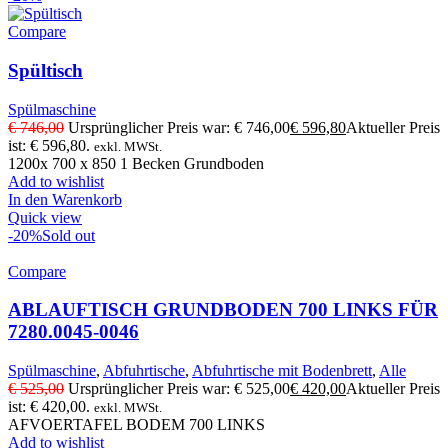
Compare
Spültisch
Spülmaschine
€
746,00
Ursprünglicher Preis war: € 746,00
€
596,80
Aktueller Preis
ist: € 596,80.
exkl. MWSt.
1200x 700 x 850 1 Becken Grundboden
Add to wishlist
In den Warenkorb
Quick view
-20%
Sold out
Compare
ABLAUFTISCH GRUNDBODEN 700 LINKS FÜR
7280.0045-0046
Spülmaschine
,
Abfuhrtische
,
Abfuhrtische mit Bodenbrett
,
Alle
€
525,00
Ursprünglicher Preis war: € 525,00
€
420,00
Aktueller Preis
ist: € 420,00.
exkl. MWSt.
AFVOERTAFEL BODEM 700 LINKS
Add to wishlist