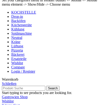
Set your categories menu in Header builder -> Mobile -> Mobile
menu element -> Show/Hide -> Choose menu
KOCHSTELLE
Drop-in
Backöfen
Küchengeräte
Kühlung
Spülmaschine
Neutral
Kräne
Lüftung
Pizzeria
Bäckerei
Ersatzteile
Wishlist
Compare
Login / Register
Warenkorb
Schließen
Search
Start typing to see products you are looking for.
Gastrowien Shop
Wishlist