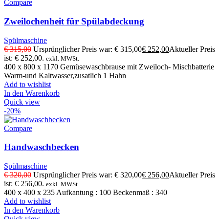
Compare
Zweilochenheit für Spülabdeckung
Spülmaschine
€
315,00
Ursprünglicher Preis war: € 315,00
€
252,00
Aktueller Preis
ist: € 252,00.
exkl. MWSt.
400 x 800 x 1170 Gemüsewaschbrause mit Zweiloch- Mischbatterie
Warm-und Kaltwasser,zusatlich 1 Hahn
Add to wishlist
In den Warenkorb
Quick view
-20%
Compare
Handwaschbecken
Spülmaschine
€
320,00
Ursprünglicher Preis war: € 320,00
€
256,00
Aktueller Preis
ist: € 256,00.
exkl. MWSt.
400 x 400 x 235 Aufkantung : 100 Beckenmaß : 340
Add to wishlist
In den Warenkorb
Quick view