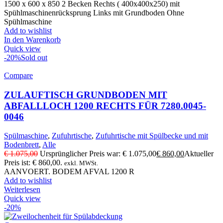
1500 x 600 x 850 2 Becken Rechts ( 400x400x250) mit
Spühlmaschinenrücksprung Links mit Grundboden Ohne
Spühlmaschine
Add to wishlist
In den Warenkorb
Quick view
-20%
Sold out
Compare
ZULAUFTISCH GRUNDBODEN MIT
ABFALLLOCH 1200 RECHTS FÜR 7280.0045-
0046
Spülmaschine
,
Zufuhrtische
,
Zufuhrtische mit Spülbecke und mit
Bodenbrett
,
Alle
€
1.075,00
Ursprünglicher Preis war: € 1.075,00
€
860,00
Aktueller
Preis ist: € 860,00.
exkl. MWSt.
AANVOERT. BODEM AFVAL 1200 R
Add to wishlist
Weiterlesen
Quick view
-20%