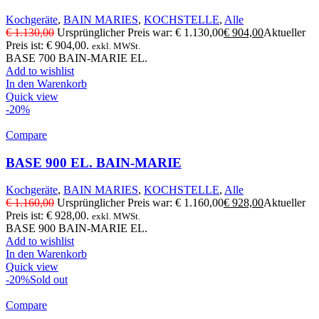
Kochgeräte
,
BAIN MARIES
,
KOCHSTELLE
,
Alle
€
1.130,00
Ursprünglicher Preis war: € 1.130,00
€
904,00
Aktueller
Preis ist: € 904,00.
exkl. MWSt.
BASE 700 BAIN-MARIE EL.
Add to wishlist
In den Warenkorb
Quick view
-20%
Compare
BASE 900 EL. BAIN-MARIE
Kochgeräte
,
BAIN MARIES
,
KOCHSTELLE
,
Alle
€
1.160,00
Ursprünglicher Preis war: € 1.160,00
€
928,00
Aktueller
Preis ist: € 928,00.
exkl. MWSt.
BASE 900 BAIN-MARIE EL.
Add to wishlist
In den Warenkorb
Quick view
-20%
Sold out
Compare