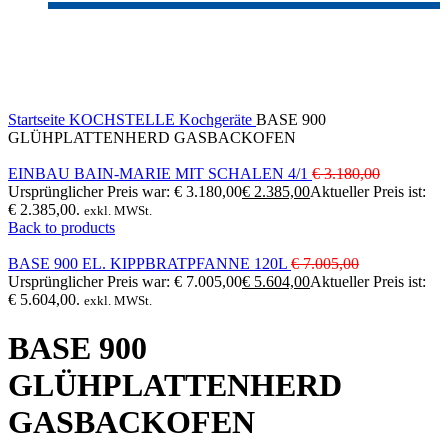
-20%
Click to enlarge
Startseite
KOCHSTELLE
Kochgeräte
BASE 900
GLÜHPLATTENHERD GASBACKOFEN
EINBAU BAIN-MARIE MIT SCHALEN 4/1
€
3.180,00
Ursprünglicher Preis war: € 3.180,00
€
2.385,00
Aktueller Preis ist:
€ 2.385,00.
exkl. MWSt.
Back to products
BASE 900 EL. KIPPBRATPFANNE 120L
€
7.005,00
Ursprünglicher Preis war: € 7.005,00
€
5.604,00
Aktueller Preis ist:
€ 5.604,00.
exkl. MWSt.
BASE 900
GLÜHPLATTENHERD
GASBACKOFEN