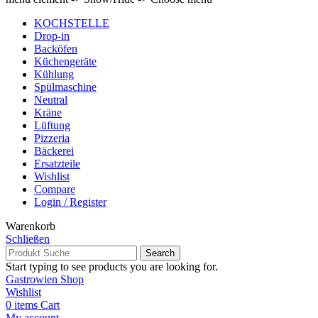
KOCHSTELLE
Drop-in
Backöfen
Küchengeräte
Kühlung
Spülmaschine
Neutral
Kräne
Lüftung
Pizzeria
Bäckerei
Ersatzteile
Wishlist
Compare
Login / Register
Warenkorb
Schließen
Search
Start typing to see products you are looking for.
Gastrowien Shop
Wishlist
0
items
Cart
My account