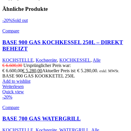
Ähnliche Produkte
-20%
Sold out
Compare
BASE 900 GAS KOCHKESSEL 250L – DIREKT
BEHEIZT
KOCHSTELLE
,
Kochgeräte
,
KOCHKESSEL
,
Alle
€
6.600,00
Ursprünglicher Preis war:
€ 6.600,00
€
5.280,00
Aktueller Preis ist: € 5.280,00.
exkl. MWSt.
BASE 900 GAS KOOKKETEL 250L
Add to wishlist
Weiterlesen
Quick view
-20%
Compare
BASE 700 GAS WATERGRILL
KOCHSTELLE
,
Kochgeräte
,
WATERGRILL
,
Alle