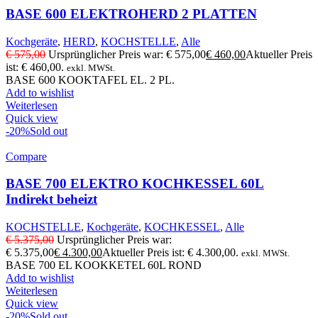
BASE 600 ELEKTROHERD 2 PLATTEN
Kochgeräte
,
HERD
,
KOCHSTELLE
,
Alle
€
575,00
Ursprünglicher Preis war: € 575,00
€
460,00
Aktueller Preis
ist: € 460,00.
exkl. MWSt.
BASE 600 KOOKTAFEL EL. 2 PL.
Add to wishlist
Weiterlesen
Quick view
-20%
Sold out
Compare
BASE 700 ELEKTRO KOCHKESSEL 60L
Indirekt beheizt
KOCHSTELLE
,
Kochgeräte
,
KOCHKESSEL
,
Alle
€
5.375,00
Ursprünglicher Preis war:
€ 5.375,00
€
4.300,00
Aktueller Preis ist: € 4.300,00.
exkl. MWSt.
BASE 700 EL KOOKKETEL 60L ROND
Add to wishlist
Weiterlesen
Quick view
-20%
Sold out