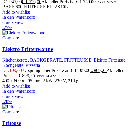
€ 1.945,00
€
1.556,00
Aktueller Preis ist: € 1.556,00.
exkl. MWSt.
BASE 600 FRITEUSE EL. 2X10L
Add to wishlist
In den Warenkorb
Quick view
-25%
Compare
Elektro Frittenwanne
Küchengeräte
,
BACKGERÄTE
,
FRITTEUSSE
,
Elektro Fritteusse
,
Kochgeräte
,
Pizzeria
€
1.199,00
Ursprünglicher Preis war: € 1.199,00
€
899,25
Aktueller
Preis ist: € 899,25.
exkl. MWSt.
400 x 600 x 295 mm, 2 kW, 230 V, 21 kg
Add to wishlist
In den Warenkorb
Quick view
-20%
Compare
Friteuse