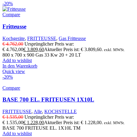
-20%
Compare
Fritteusse
Kochgeräte
,
FRITTEUSSE
,
Gas Fritteusse
€
4.762,00
Ursprünglicher Preis war:
€ 4.762,00
€
3.809,60
Aktueller Preis ist: € 3.809,60.
exkl. MWSt.
800 x 700 x 900 Gas 33 Kw 20 + 20 LT
Add to wishlist
In den Warenkorb
Quick view
-20%
Compare
BASE 700 EL. FRITEUSEN 1X10L
FRITTEUSSE
,
Alle
,
KOCHSTELLE
€
1.535,00
Ursprünglicher Preis war:
€ 1.535,00
€
1.228,00
Aktueller Preis ist: € 1.228,00.
exkl. MWSt.
BASE 700 FRITEUSE EL. 1X10L TM
Add to wishlist