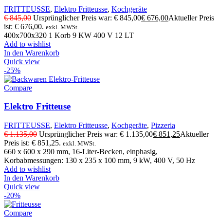
FRITTEUSSE
,
Elektro Fritteusse
,
Kochgeräte
€
845,00
Ursprünglicher Preis war: € 845,00
€
676,00
Aktueller Preis
ist: € 676,00.
exkl. MWSt.
400x700x320 1 Korb 9 KW 400 V 12 LT
Add to wishlist
In den Warenkorb
Quick view
-25%
Compare
Elektro Fritteuse
FRITTEUSSE
,
Elektro Fritteusse
,
Kochgeräte
,
Pizzeria
€
1.135,00
Ursprünglicher Preis war: € 1.135,00
€
851,25
Aktueller
Preis ist: € 851,25.
exkl. MWSt.
660 x 600 x 290 mm, 16-Liter-Becken, einphasig,
Korbabmessungen: 130 x 235 x 100 mm, 9 kW, 400 V, 50 Hz
Add to wishlist
In den Warenkorb
Quick view
-20%
Compare