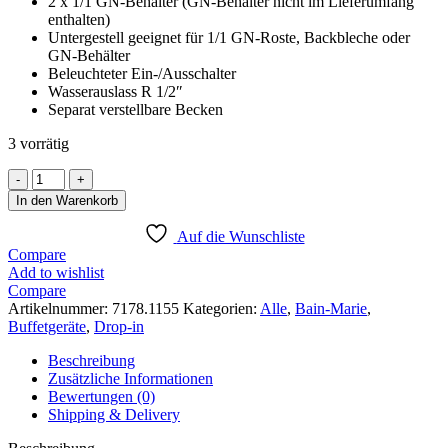
2 x 1/1 GN-Behälter (GN-Behälter nicht im Lieferumfang
enthalten)
Untergestell geeignet für 1/1 GN-Roste, Backbleche oder
GN-Behälter
Beleuchteter Ein-/Ausschalter
Wasserauslass R 1/2″
Separat verstellbare Becken
3 vorrätig
BAIN-
MARIE
In den Warenkorb
WAGEN
2/1.
Auf die Wunschliste
Menge
Compare
Add to wishlist
Compare
Artikelnummer:
7178.1155
Kategorien:
Alle
,
Bain-Marie
,
Buffetgeräte
,
Drop-in
Beschreibung
Zusätzliche Informationen
Bewertungen (0)
Shipping & Delivery