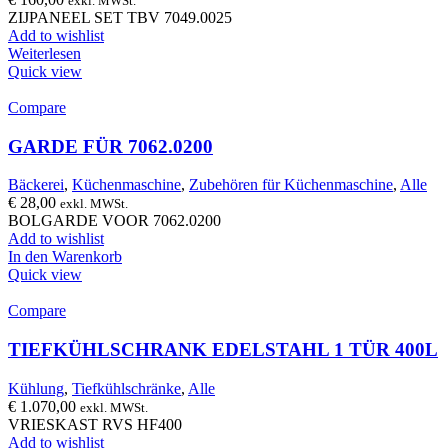
exkl. MWSt.
ZIJPANEEL SET TBV 7049.0025
Add to wishlist
Weiterlesen
Quick view
Compare
GARDE FÜR 7062.0200
Bäckerei
,
Küchenmaschine
,
Zubehören für Küchenmaschine
,
Alle
€
28,00
exkl. MWSt.
BOLGARDE VOOR 7062.0200
Add to wishlist
In den Warenkorb
Quick view
Compare
TIEFKÜHLSCHRANK EDELSTAHL 1 TÜR 400L
Kühlung
,
Tiefkühlschränke
,
Alle
€
1.070,00
exkl. MWSt.
VRIESKAST RVS HF400
Add to wishlist