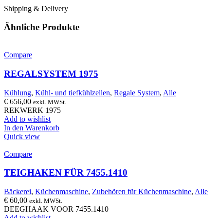
Shipping & Delivery
Ähnliche Produkte
Compare
REGALSYSTEM 1975
Kühlung
,
Kühl- und tiefkühlzellen
,
Regale System
,
Alle
€
656,00
exkl. MWSt.
REKWERK 1975
Add to wishlist
In den Warenkorb
Quick view
Compare
TEIGHAKEN FÜR 7455.1410
Bäckerei
,
Küchenmaschine
,
Zubehören für Küchenmaschine
,
Alle
€
60,00
exkl. MWSt.
DEEGHAAK VOOR 7455.1410
Add to wishlist