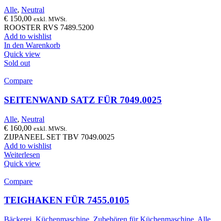
Alle
,
Neutral
€
150,00
exkl. MWSt.
ROOSTER RVS 7489.5200
Add to wishlist
In den Warenkorb
Quick view
Sold out
Compare
SEITENWAND SATZ FÜR 7049.0025
Alle
,
Neutral
€
160,00
exkl. MWSt.
ZIJPANEEL SET TBV 7049.0025
Add to wishlist
Weiterlesen
Quick view
Compare
TEIGHAKEN FÜR 7455.0105
Bäckerei
,
Küchenmaschine
,
Zubehören für Küchenmaschine
,
Alle