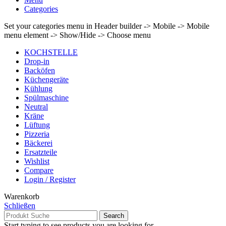
Categories
Set your categories menu in Header builder -> Mobile -> Mobile
menu element -> Show/Hide -> Choose menu
KOCHSTELLE
Drop-in
Backöfen
Küchengeräte
Kühlung
Spülmaschine
Neutral
Kräne
Lüftung
Pizzeria
Bäckerei
Ersatzteile
Wishlist
Compare
Login / Register
Warenkorb
Schließen
Search
Start typing to see products you are looking for.