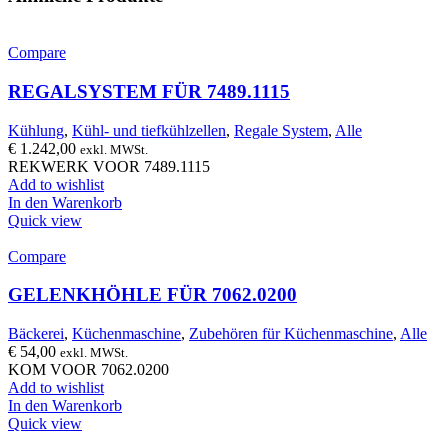
Compare
REGALSYSTEM FÜR 7489.1115
Kühlung
,
Kühl- und tiefkühlzellen
,
Regale System
,
Alle
€
1.242,00
exkl. MWSt.
REKWERK VOOR 7489.1115
Add to wishlist
In den Warenkorb
Quick view
Compare
GELENKHÖHLE FÜR 7062.0200
Bäckerei
,
Küchenmaschine
,
Zubehören für Küchenmaschine
,
Alle
€
54,00
exkl. MWSt.
KOM VOOR 7062.0200
Add to wishlist
In den Warenkorb
Quick view