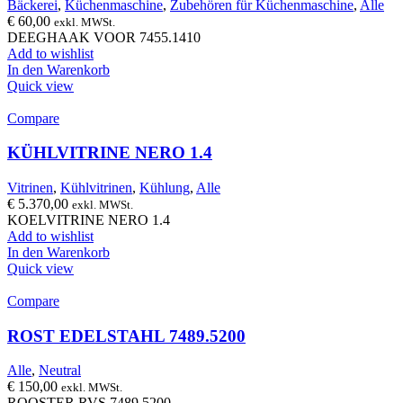
Bäckerei
,
Küchenmaschine
,
Zubehören für Küchenmaschine
,
Alle
€
60,00
exkl. MWSt.
DEEGHAAK VOOR 7455.1410
Add to wishlist
In den Warenkorb
Quick view
Compare
KÜHLVITRINE NERO 1.4
Vitrinen
,
Kühlvitrinen
,
Kühlung
,
Alle
€
5.370,00
exkl. MWSt.
KOELVITRINE NERO 1.4
Add to wishlist
In den Warenkorb
Quick view
Compare
ROST EDELSTAHL 7489.5200
Alle
,
Neutral
€
150,00
exkl. MWSt.
ROOSTER RVS 7489.5200