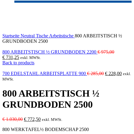
-25%
Sold out
Click to enlarge
Startseite
Neutral
Tische
Arbeitstische
800 ARBEITSTISCH ½
GRUNDBODEN 2500
Ursprüngl
800 ARBEITSTISCH ½ GRUNDBODEN 2200
€
975,00
Aktueller
Preis
€
731,25
exkl. MWSt.
Preis
war:
Back to products
ist:
€ 975,00
€ 731,25.
Ursprünglicher
Aktuel
700 EDELSTAHL ARBEITSPLATTE 900
€
285,00
€
228,00
exkl.
Preis
Preis
MWSt.
war:
ist:
€ 285,00
€ 228,
800 ARBEITSTISCH ½
GRUNDBODEN 2500
Ursprünglicher
Aktueller
€
1.030,00
€
772,50
exkl. MWSt.
Preis
Preis
800 WERKTAFEL½ BODEMSCHAP 2500
war:
ist: