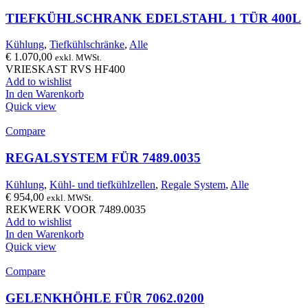
TIEFKÜHLSCHRANK EDELSTAHL 1 TÜR 400L
Kühlung
,
Tiefkühlschränke
,
Alle
€
1.070,00
exkl. MWSt.
VRIESKAST RVS HF400
Add to wishlist
In den Warenkorb
Quick view
Compare
REGALSYSTEM FÜR 7489.0035
Kühlung
,
Kühl- und tiefkühlzellen
,
Regale System
,
Alle
€
954,00
exkl. MWSt.
REKWERK VOOR 7489.0035
Add to wishlist
In den Warenkorb
Quick view
Compare
GELENKHÖHLE FÜR 7062.0200