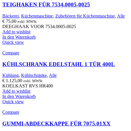
TEIGHAKEN FÜR 7534.0005-0025
Bäckerei
,
Küchenmaschine
,
Zubehören für Küchenmaschine
,
Alle
€
75,00
exkl. MWSt.
DEEGHAAK VOOR 7534.0005-0025
Add to wishlist
In den Warenkorb
Quick view
Compare
KÜHLSCHRANK EDELSTAHL 1 TÜR 400L
Kühlung
,
Kühlschränke
,
Alle
€
1.125,00
exkl. MWSt.
KOELKAST RVS HR400
Add to wishlist
In den Warenkorb
Quick view
Compare
GUMMI-ABDECKKAPPE FÜR 7075.01XX