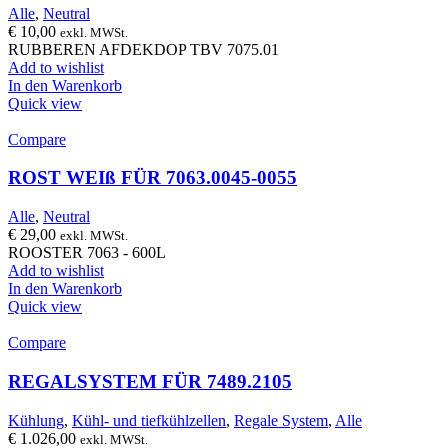
Alle
,
Neutral
€
10,00
exkl. MWSt.
RUBBEREN AFDEKDOP TBV 7075.01
Add to wishlist
In den Warenkorb
Quick view
Compare
ROST WEIß FÜR 7063.0045-0055
Alle
,
Neutral
€
29,00
exkl. MWSt.
ROOSTER 7063 - 600L
Add to wishlist
In den Warenkorb
Quick view
Compare
REGALSYSTEM FÜR 7489.2105
Kühlung
,
Kühl- und tiefkühlzellen
,
Regale System
,
Alle
€
1.026,00
exkl. MWSt.