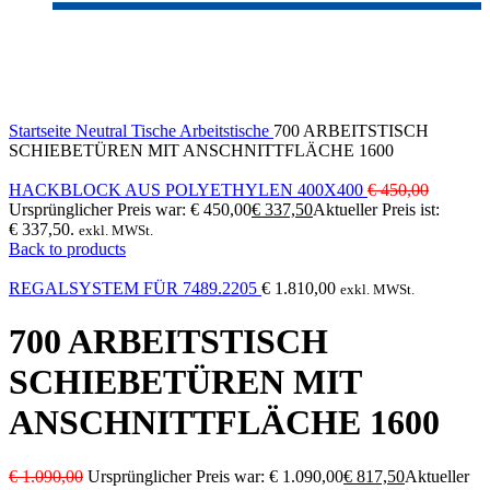
-25%
Sold out
Click to enlarge
Startseite
Neutral
Tische
Arbeitstische
700 ARBEITSTISCH
SCHIEBETÜREN MIT ANSCHNITTFLÄCHE 1600
HACKBLOCK AUS POLYETHYLEN 400X400
€
450,00
Ursprünglicher Preis war: € 450,00
€
337,50
Aktueller Preis ist:
€ 337,50.
exkl. MWSt.
Back to products
REGALSYSTEM FÜR 7489.2205
€
1.810,00
exkl. MWSt.
700 ARBEITSTISCH
SCHIEBETÜREN MIT
ANSCHNITTFLÄCHE 1600
€
1.090,00
Ursprünglicher Preis war: € 1.090,00
€
817,50
Aktueller