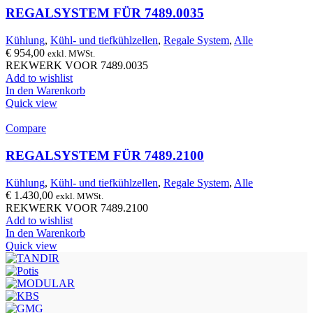
REGALSYSTEM FÜR 7489.0035
Kühlung
,
Kühl- und tiefkühlzellen
,
Regale System
,
Alle
€
954,00
exkl. MWSt.
REKWERK VOOR 7489.0035
Add to wishlist
In den Warenkorb
Quick view
Compare
REGALSYSTEM FÜR 7489.2100
Kühlung
,
Kühl- und tiefkühlzellen
,
Regale System
,
Alle
€
1.430,00
exkl. MWSt.
REKWERK VOOR 7489.2100
Add to wishlist
In den Warenkorb
Quick view