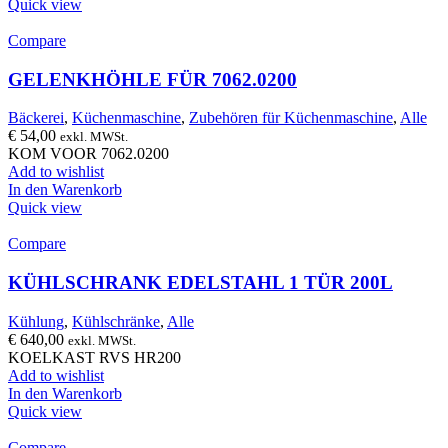
Quick view
Compare
GELENKHÖHLE FÜR 7062.0200
Bäckerei
,
Küchenmaschine
,
Zubehören für Küchenmaschine
,
Alle
€
54,00
exkl. MWSt.
KOM VOOR 7062.0200
Add to wishlist
In den Warenkorb
Quick view
Compare
KÜHLSCHRANK EDELSTAHL 1 TÜR 200L
Kühlung
,
Kühlschränke
,
Alle
€
640,00
exkl. MWSt.
KOELKAST RVS HR200
Add to wishlist
In den Warenkorb
Quick view
Compare