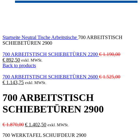
-25%
Sold out
Click to enlarge
Startseite
Neutral
Tische
Arbeitstische
700 ARBEITSTISCH
SCHIEBETÜREN 2900
Ursprüngl
700 ARBEITSTISCH SCHIEBETÜREN 2200
€
1.190,00
Aktueller
Preis
€
892,50
exkl. MWSt.
Preis
war:
Back to products
ist:
€ 1.190,0
€ 892,50.
Ursprüngl
700 ARBEITSTISCH SCHIEBETÜREN 2600
€
1.525,00
Aktueller
Preis
€
1.143,75
exkl. MWSt.
Preis
war:
ist:
€ 1.525,0
700 ARBEITSTISCH
€ 1.143,75.
SCHIEBETÜREN 2900
Ursprünglicher
Aktueller
€
1.870,00
€
1.402,50
exkl. MWSt.
Preis
Preis
700 WERKTAFEL SCHUIFDEUR 2900
war:
ist: