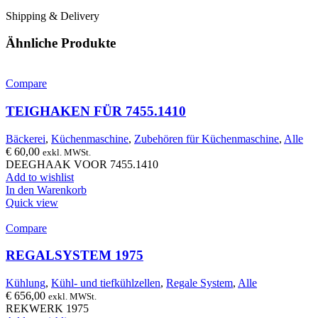
Shipping & Delivery
Ähnliche Produkte
Compare
TEIGHAKEN FÜR 7455.1410
Bäckerei
,
Küchenmaschine
,
Zubehören für Küchenmaschine
,
Alle
€
60,00
exkl. MWSt.
DEEGHAAK VOOR 7455.1410
Add to wishlist
In den Warenkorb
Quick view
Compare
REGALSYSTEM 1975
Kühlung
,
Kühl- und tiefkühlzellen
,
Regale System
,
Alle
€
656,00
exkl. MWSt.
REKWERK 1975