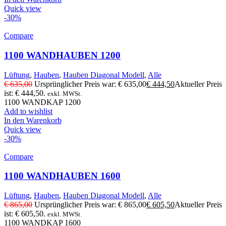
Quick view
-30%
Compare
1100 WANDHAUBEN 1200
Lüftung
,
Hauben
,
Hauben Diagonal Modell
,
Alle
€
635,00
Ursprünglicher Preis war: € 635,00
€
444,50
Aktueller Preis
ist: € 444,50.
exkl. MWSt.
1100 WANDKAP 1200
Add to wishlist
In den Warenkorb
Quick view
-30%
Compare
1100 WANDHAUBEN 1600
Lüftung
,
Hauben
,
Hauben Diagonal Modell
,
Alle
€
865,00
Ursprünglicher Preis war: € 865,00
€
605,50
Aktueller Preis
ist: € 605,50.
exkl. MWSt.
1100 WANDKAP 1600