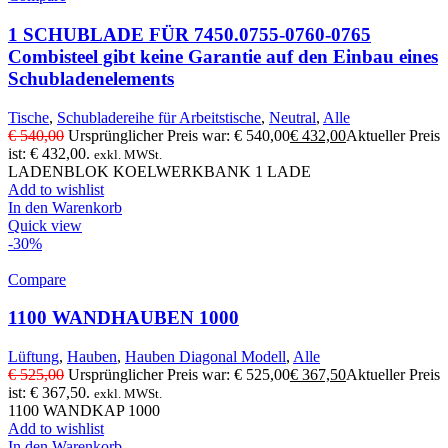
1 SCHUBLADE FÜR 7450.0755-0760-0765
Combisteel gibt keine Garantie auf den Einbau eines
Schubladenelements
Tische
,
Schubladereihe für Arbeitstische
,
Neutral
,
Alle
€
540,00
Ursprünglicher Preis war: € 540,00
€
432,00
Aktueller Preis
ist: € 432,00.
exkl. MWSt.
LADENBLOK KOELWERKBANK 1 LADE
Add to wishlist
In den Warenkorb
Quick view
-30%
Compare
1100 WANDHAUBEN 1000
Lüftung
,
Hauben
,
Hauben Diagonal Modell
,
Alle
€
525,00
Ursprünglicher Preis war: € 525,00
€
367,50
Aktueller Preis
ist: € 367,50.
exkl. MWSt.
1100 WANDKAP 1000
Add to wishlist
In den Warenkorb