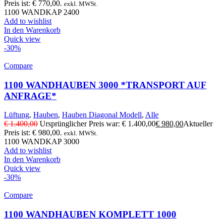
Preis ist: € 770,00.
exkl. MWSt.
1100 WANDKAP 2400
Add to wishlist
In den Warenkorb
Quick view
-30%
Compare
1100 WANDHAUBEN 3000 *TRANSPORT AUF
ANFRAGE*
Lüftung
,
Hauben
,
Hauben Diagonal Modell
,
Alle
€
1.400,00
Ursprünglicher Preis war: € 1.400,00
€
980,00
Aktueller
Preis ist: € 980,00.
exkl. MWSt.
1100 WANDKAP 3000
Add to wishlist
In den Warenkorb
Quick view
-30%
Compare
1100 WANDHAUBEN KOMPLETT 1000