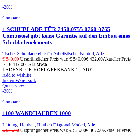
-20%
Compare
1 SCHUBLADE FÜR 7450.0755-0760-0765
Combisteel gibt keine Garantie auf den Einbau eines
Schubladenelements
Tische
,
Schubladereihe für Arbeitstische
,
Neutral
,
Alle
€
540,00
Ursprünglicher Preis war: € 540,00
€
432,00
Aktueller Preis
ist: € 432,00.
exkl. MWSt.
LADENBLOK KOELWERKBANK 1 LADE
Add to wishlist
In den Warenkorb
Quick view
-30%
Compare
1100 WANDHAUBEN 1000
Lüftung
,
Hauben
,
Hauben Diagonal Modell
,
Alle
€
525,00
Ursprünglicher Preis war: € 525,00
€
367,50
Aktueller Preis