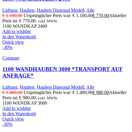
Lüftung
,
Hauben
,
Hauben Diagonal Modell
,
Alle
€
1.100,00
Ursprünglicher Preis war: € 1.100,00
€
770,00
Aktueller
Preis ist: € 770,00.
exkl. MWSt.
1100 WANDKAP 2400
Add to wishlist
In den Warenkorb
Quick view
-30%
Compare
1100 WANDHAUBEN 3000 *TRANSPORT AUF
ANFRAGE*
Lüftung
,
Hauben
,
Hauben Diagonal Modell
,
Alle
€
1.400,00
Ursprünglicher Preis war: € 1.400,00
€
980,00
Aktueller
Preis ist: € 980,00.
exkl. MWSt.
1100 WANDKAP 3000
Add to wishlist
In den Warenkorb
Quick view
-30%