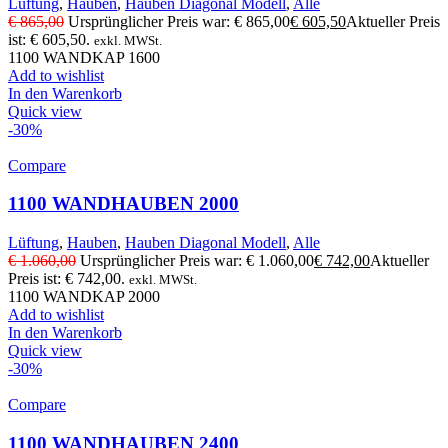
Lüftung
,
Hauben
,
Hauben Diagonal Modell
,
Alle
€
865,00
Ursprünglicher Preis war: € 865,00
€
605,50
Aktueller Preis
ist: € 605,50.
exkl. MWSt.
1100 WANDKAP 1600
Add to wishlist
In den Warenkorb
Quick view
-30%
Compare
1100 WANDHAUBEN 2000
Lüftung
,
Hauben
,
Hauben Diagonal Modell
,
Alle
€
1.060,00
Ursprünglicher Preis war: € 1.060,00
€
742,00
Aktueller
Preis ist: € 742,00.
exkl. MWSt.
1100 WANDKAP 2000
Add to wishlist
In den Warenkorb
Quick view
-30%
Compare
1100 WANDHAUBEN 2400