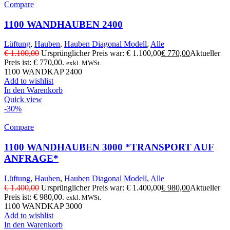
Compare
1100 WANDHAUBEN 2400
Lüftung
,
Hauben
,
Hauben Diagonal Modell
,
Alle
€
1.100,00
Ursprünglicher Preis war: € 1.100,00
€
770,00
Aktueller
Preis ist: € 770,00.
exkl. MWSt.
1100 WANDKAP 2400
Add to wishlist
In den Warenkorb
Quick view
-30%
Compare
1100 WANDHAUBEN 3000 *TRANSPORT AUF
ANFRAGE*
Lüftung
,
Hauben
,
Hauben Diagonal Modell
,
Alle
€
1.400,00
Ursprünglicher Preis war: € 1.400,00
€
980,00
Aktueller
Preis ist: € 980,00.
exkl. MWSt.
1100 WANDKAP 3000
Add to wishlist
In den Warenkorb