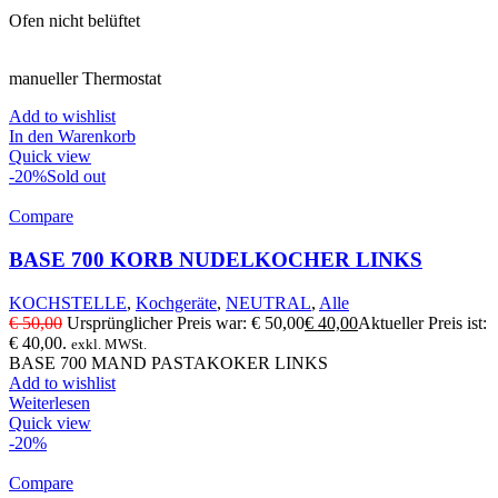
Ofen nicht belüftet
manueller Thermostat
Add to wishlist
In den Warenkorb
Quick view
-20%
Sold out
Compare
BASE 700 KORB NUDELKOCHER LINKS
KOCHSTELLE
,
Kochgeräte
,
NEUTRAL
,
Alle
€
50,00
Ursprünglicher Preis war: € 50,00
€
40,00
Aktueller Preis ist:
€ 40,00.
exkl. MWSt.
BASE 700 MAND PASTAKOKER LINKS
Add to wishlist
Weiterlesen
Quick view
-20%
Compare