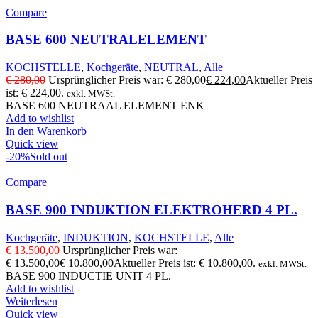
Compare
BASE 600 NEUTRALELEMENT
KOCHSTELLE
,
Kochgeräte
,
NEUTRAL
,
Alle
€
280,00
Ursprünglicher Preis war: € 280,00
€
224,00
Aktueller Preis
ist: € 224,00.
exkl. MWSt.
BASE 600 NEUTRAAL ELEMENT ENK
Add to wishlist
In den Warenkorb
Quick view
-20%
Sold out
Compare
BASE 900 INDUKTION ELEKTROHERD 4 PL.
Kochgeräte
,
INDUKTION
,
KOCHSTELLE
,
Alle
€
13.500,00
Ursprünglicher Preis war:
€ 13.500,00
€
10.800,00
Aktueller Preis ist: € 10.800,00.
exkl. MWSt.
BASE 900 INDUCTIE UNIT 4 PL.
Add to wishlist
Weiterlesen
Quick view