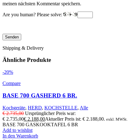
meinen nächsten Kommentar speichern.
Are you human? Please solve:
Shipping & Delivery
Ähnliche Produkte
-20%
Compare
BASE 700 GASHERD 6 BR.
Kochgeräte
,
HERD
,
KOCHSTELLE
,
Alle
€
2.735,00
Ursprünglicher Preis war:
€ 2.735,00
€
2.188,00
Aktueller Preis ist: € 2.188,00.
exkl. MWSt.
BASE 700 GASKOOKTAFEL 6 BR
Add to wishlist
In den Warenkorb