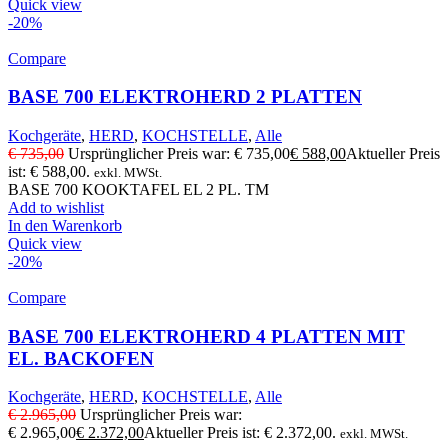
Quick view
-20%
Compare
BASE 700 ELEKTROHERD 2 PLATTEN
Kochgeräte
,
HERD
,
KOCHSTELLE
,
Alle
€
735,00
Ursprünglicher Preis war: € 735,00
€
588,00
Aktueller Preis
ist: € 588,00.
exkl. MWSt.
BASE 700 KOOKTAFEL EL 2 PL. TM
Add to wishlist
In den Warenkorb
Quick view
-20%
Compare
BASE 700 ELEKTROHERD 4 PLATTEN MIT
EL. BACKOFEN
Kochgeräte
,
HERD
,
KOCHSTELLE
,
Alle
€
2.965,00
Ursprünglicher Preis war:
€ 2.965,00
€
2.372,00
Aktueller Preis ist: € 2.372,00.
exkl. MWSt.