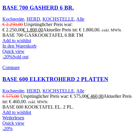
BASE 700 GASHERD 6 BR.
Kochgeräte
,
HERD
,
KOCHSTELLE
,
Alle
€
2.250,00
Ursprünglicher Preis war:
€ 2.250,00
€
1.800,00
Aktueller Preis ist: € 1.800,00.
exkl. MWSt.
BASE 700 GASKOOKTAFEL 6 BR TM
Add to wishlist
In den Warenkorb
Quick view
-20%
Sold out
Compare
BASE 600 ELEKTROHERD 2 PLATTEN
Kochgeräte
,
HERD
,
KOCHSTELLE
,
Alle
€
575,00
Ursprünglicher Preis war: € 575,00
€
460,00
Aktueller Preis
ist: € 460,00.
exkl. MWSt.
BASE 600 KOOKTAFEL EL. 2 PL.
Add to wishlist
Weiterlesen
Quick view
-20%