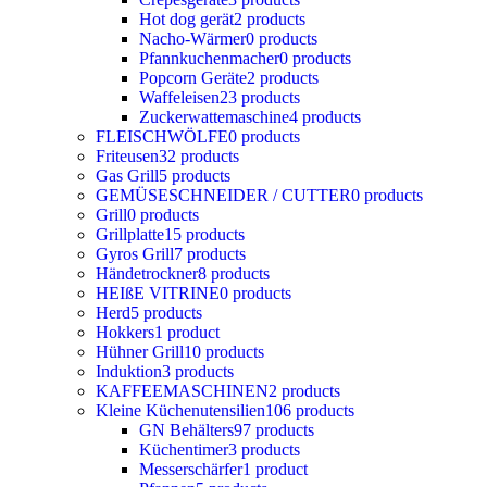
Hot dog gerät
2 products
Nacho-Wärmer
0 products
Pfannkuchenmacher
0 products
Popcorn Geräte
2 products
Waffeleisen
23 products
Zuckerwattemaschine
4 products
FLEISCHWÖLFE
0 products
Friteusen
32 products
Gas Grill
5 products
GEMÜSESCHNEIDER / CUTTER
0 products
Grill
0 products
Grillplatte
15 products
Gyros Grill
7 products
Händetrockner
8 products
HEIßE VITRINE
0 products
Herd
5 products
Hokkers
1 product
Hühner Grill
10 products
Induktion
3 products
KAFFEEMASCHINEN
2 products
Kleine Küchenutensilien
106 products
GN Behälters
97 products
Küchentimer
3 products
Messerschärfer
1 product