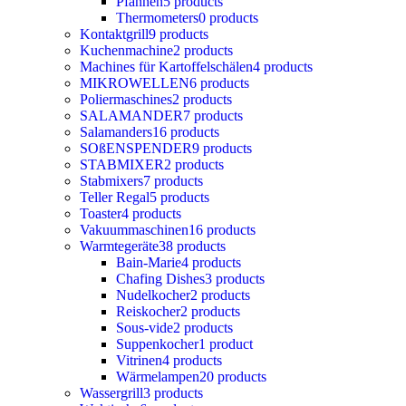
Pfannen
5 products
Thermometers
0 products
Kontaktgrill
9 products
Kuchenmachine
2 products
Machines für Kartoffelschälen
4 products
MIKROWELLEN
6 products
Poliermaschines
2 products
SALAMANDER
7 products
Salamanders
16 products
SOßENSPENDER
9 products
STABMIXER
2 products
Stabmixers
7 products
Teller Regal
5 products
Toaster
4 products
Vakuummaschinen
16 products
Warmtegeräte
38 products
Bain-Marie
4 products
Chafing Dishes
3 products
Nudelkocher
2 products
Reiskocher
2 products
Sous-vide
2 products
Suppenkocher
1 product
Vitrinen
4 products
Wärmelampen
20 products
Wassergrill
3 products