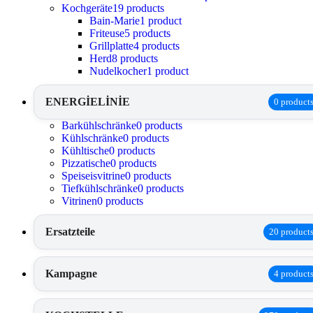
Kochgeräte
19 products
Bain-Marie
1 product
Friteuse
5 products
Grillplatte
4 products
Herd
8 products
Nudelkocher
1 product
ENERGİELİNİE
0 product
Barkühlschränke
0 products
Kühlschränke
0 products
Kühltische
0 products
Pizzatische
0 products
Speiseisvitrine
0 products
Tiefkühlschränke
0 products
Vitrinen
0 products
Ersatzteile
20 product
Kampagne
4 product