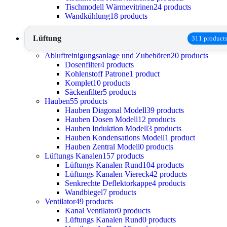
Tischmodell Wärmevitrinen
24 products
Wandkühlung
18 products
Lüftung
311 product
Abluftreinigungsanlage und Zubehören
20 products
Dosenfilter
4 products
Kohlenstoff Patrone
1 product
Komplet
10 products
Säckenfilter
5 products
Hauben
55 products
Hauben Diagonal Modell
39 products
Hauben Dosen Modell
12 products
Hauben Induktion Modell
3 products
Hauben Kondensations Modell
1 product
Hauben Zentral Modell
0 products
Lüftungs Kanalen
157 products
Lüftungs Kanalen Rund
104 products
Lüftungs Kanalen Viereck
42 products
Senkrechte Deflektorkappe
4 products
Wandbiegel
7 products
Ventilator
49 products
Kanal Ventilator
0 products
Lüftungs Kanalen Rund
0 products