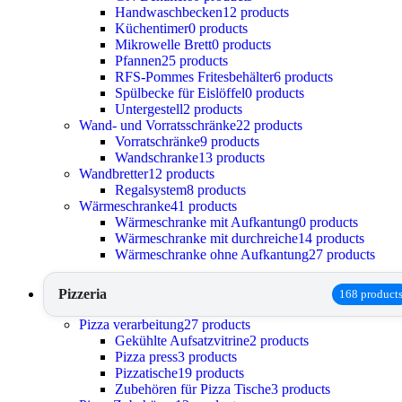
Handwaschbecken
12 products
Küchentimer
0 products
Mikrowelle Brett
0 products
Pfannen
25 products
RFS-Pommes Fritesbehälter
6 products
Spülbecke für Eislöffel
0 products
Untergestell
2 products
Wand- und Vorratsschränke
22 products
Vorratschränke
9 products
Wandschranke
13 products
Wandbretter
12 products
Regalsystem
8 products
Wärmeschranke
41 products
Wärmeschranke mit Aufkantung
0 products
Wärmeschranke mit durchreiche
14 products
Wärmeschranke ohne Aufkantung
27 products
Pizzeria
168 product
Pizza verarbeitung
27 products
Gekühlte Aufsatzvitrine
2 products
Pizza press
3 products
Pizzatische
19 products
Zubehören für Pizza Tische
3 products