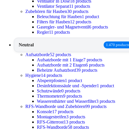
Ventilator In Dose
18 products
Ventilator Separat
11 products
Zubehören für Hauben
30 products
Beleuchtung für Hauben
1 product
Filters für Hauben
12 products
Gasregler- und Magnetventil
6 products
Regler
11 products
Neutral
1.470 product
Aufsatzborde
52 products
Aufsatzborde mit 1 Etage
7 products
Aufsatzborde mit 2 Etagen
6 products
Beheizte Aufsatzbord
39 products
Hygiene
14 products
Absperrpfosten
1 product
Desinfektionssäule und -Spender
1 product
Schutzwände
0 products
Thermometers
9 products
Wasserenthärter und Wasserfilter
3 products
RFS-Wandborde und Zubehören
99 products
Konsole
17 products
Montagestreifen
3 products
RFS-Gitterrost
13 products
RFS-Wandborde
58 products