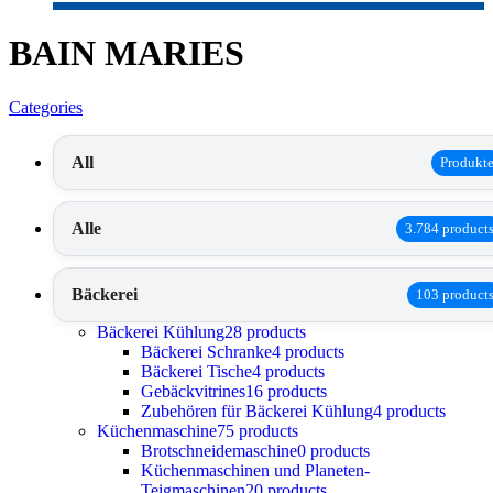
BAIN MARIES
Categories
All
Produkt
Alle
3.784 product
Bäckerei
103 product
Bäckerei Kühlung
28 products
Bäckerei Schranke
4 products
Bäckerei Tische
4 products
Gebäckvitrines
16 products
Zubehören für Bäckerei Kühlung
4 products
Küchenmaschine
75 products
Brotschneidemaschine
0 products
Küchenmaschinen und Planeten-
Teigmaschinen
20 products