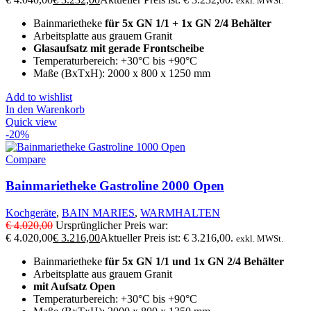
exkl. MWSt.
Bainmarietheke
für 5x GN 1/1 + 1x GN 2/4 Behälter
Arbeitsplatte aus grauem Granit
Glasaufsatz mit gerade Frontscheibe
Temperaturbereich: +30°C bis +90°C
Maße (BxTxH): 2000 x 800 x 1250 mm
Add to wishlist
In den Warenkorb
Quick view
-20%
Compare
Bainmarietheke Gastroline 2000 Open
Kochgeräte
,
BAIN MARIES
,
WARMHALTEN
€
4.020,00
Ursprünglicher Preis war:
€ 4.020,00
€
3.216,00
Aktueller Preis ist: € 3.216,00.
exkl. MWSt.
Bainmarietheke
für 5x GN 1/1 und 1x GN 2/4 Behälter
Arbeitsplatte aus grauem Granit
mit Aufsatz Open
Temperaturbereich: +30°C bis +90°C