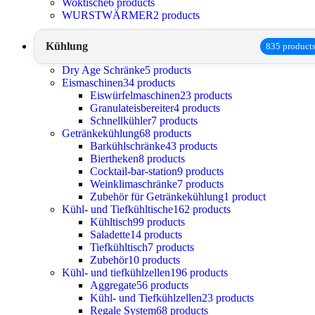
Woktische
6 products
WURSTWÄRMER
2 products
Kühlung
835 product
Dry Age Schränke
5 products
Eismaschinen
34 products
Eiswürfelmaschinen
23 products
Granulateisbereiter
4 products
Schnellkühler
7 products
Getränkekühlung
68 products
Barkühlschränke
43 products
Biertheken
8 products
Cocktail-bar-station
9 products
Weinklimaschränke
7 products
Zubehör für Getränkekühlung
1 product
Kühl- und Tiefkühltische
162 products
Kühltisch
99 products
Saladette
14 products
Tiefkühltisch
7 products
Zubehör
10 products
Kühl- und tiefkühlzellen
196 products
Aggregate
56 products
Kühl- und Tiefkühlzellen
23 products
Regale System
68 products