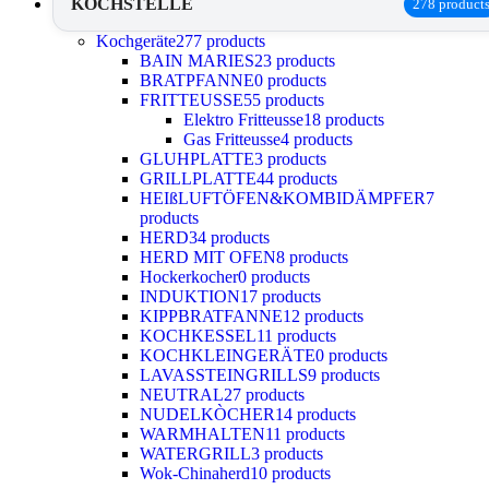
KOCHSTELLE
278 product
Kochgeräte
277 products
BAIN MARIES
23 products
BRATPFANNE
0 products
FRITTEUSSE
55 products
Elektro Fritteusse
18 products
Gas Fritteusse
4 products
GLUHPLATTE
3 products
GRILLPLATTE
44 products
HEIßLUFTÖFEN&KOMBIDÄMPFER
7
products
HERD
34 products
HERD MIT OFEN
8 products
Hockerkocher
0 products
INDUKTION
17 products
KIPPBRATFANNE
12 products
KOCHKESSEL
11 products
KOCHKLEINGERÄTE
0 products
LAVASSTEINGRILLS
9 products
NEUTRAL
27 products
NUDELKÒCHER
14 products
WARMHALTEN
11 products
WATERGRILL
3 products
Wok-Chinaherd
10 products