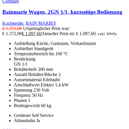
Compare
Bainmarie Wagen, 2GN 1/1, kurzseitige Bedienung
Kochgeräte
,
BAIN MARIES
€
1.372,00
Ursprünglicher Preis war:
€ 1.372,00
€
1.097,60
Aktueller Preis ist: € 1.097,60.
exkl. MWSt.
Aufstellung Küche, Gastraum, Verkaufsraum
Aufstellart Standgerät
Temperaturbereich bis 100
°C
Bestückung
GN 1/1
Behältertiefe 200
mm
Anzahl Behälter/Bleche 2
Aussenmaterial Edelstahl
Anschlußwert Elektro 1,4
kW
Spannung 230
Volt
Frequenz 50
Hz
Phasen 1
Bruttogewicht 60
kg
Geräteart Self Service
Ablasshahn Ja