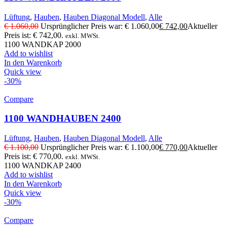
Lüftung
,
Hauben
,
Hauben Diagonal Modell
,
Alle
€
1.060,00
Ursprünglicher Preis war: € 1.060,00
€
742,00
Aktueller
Preis ist: € 742,00.
exkl. MWSt.
1100 WANDKAP 2000
Add to wishlist
In den Warenkorb
Quick view
-30%
Compare
1100 WANDHAUBEN 2400
Lüftung
,
Hauben
,
Hauben Diagonal Modell
,
Alle
€
1.100,00
Ursprünglicher Preis war: € 1.100,00
€
770,00
Aktueller
Preis ist: € 770,00.
exkl. MWSt.
1100 WANDKAP 2400
Add to wishlist
In den Warenkorb
Quick view
-30%
Compare