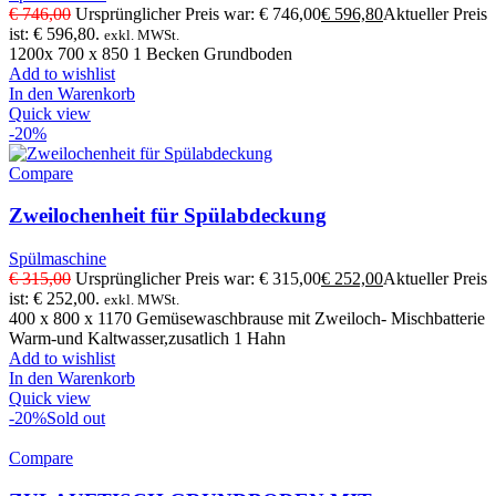
€
746,00
Ursprünglicher Preis war: € 746,00
€
596,80
Aktueller Preis
ist: € 596,80.
exkl. MWSt.
1200x 700 x 850 1 Becken Grundboden
Add to wishlist
In den Warenkorb
Quick view
-20%
Compare
Zweilochenheit für Spülabdeckung
Spülmaschine
€
315,00
Ursprünglicher Preis war: € 315,00
€
252,00
Aktueller Preis
ist: € 252,00.
exkl. MWSt.
400 x 800 x 1170 Gemüsewaschbrause mit Zweiloch- Mischbatterie
Warm-und Kaltwasser,zusatlich 1 Hahn
Add to wishlist
In den Warenkorb
Quick view
-20%
Sold out
Compare