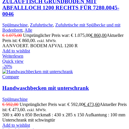
ZULAUFTISCH GRUNDBODEN MIT
ABFALLLOCH 1200 RECHTS FÜR 7280.0045-
0046
Spülmaschine
,
Zufuhrtische
,
Zufuhrtische mit Spülbecke und mit
Bodenbrett
,
Alle
€
1.075,00
Ursprünglicher Preis war: € 1.075,00
€
860,00
Aktueller
Preis ist: € 860,00.
exkl. MWSt.
AANVOERT. BODEM AFVAL 1200 R
Add to wishlist
Weiterlesen
Quick view
-20%
Compare
Handwaschbecken mit unterschrank
Spülmaschine
€
592,00
Ursprünglicher Preis war: € 592,00
€
473,60
Aktueller Preis
ist: € 473,60.
exkl. MWSt.
500 x 400 x 850 Beckmaß : 430 x 285 x 150 Aufkantung : 100 mm
Unterschrank mit schwingtür
Add to wishlist