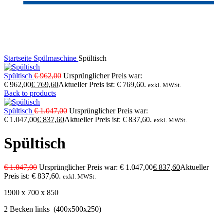
-20%
Click to enlarge
Startseite
Spülmaschine
Spültisch
Spültisch
€
962,00
Ursprünglicher Preis war:
€ 962,00
€
769,60
Aktueller Preis ist: € 769,60.
exkl. MWSt.
Back to products
Spültisch
€
1.047,00
Ursprünglicher Preis war:
€ 1.047,00
€
837,60
Aktueller Preis ist: € 837,60.
exkl. MWSt.
Spültisch
€
1.047,00
Ursprünglicher Preis war: € 1.047,00
€
837,60
Aktueller
Preis ist: € 837,60.
exkl. MWSt.
1900 x 700 x 850
2 Becken links (400x500x250)