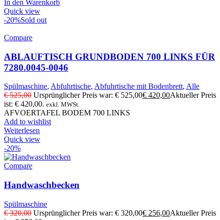
In den Warenkorb
Quick view
-20%
Sold out
Compare
ABLAUFTISCH GRUNDBODEN 700 LINKS FÜR
7280.0045-0046
Spülmaschine
,
Abfuhrtische
,
Abfuhrtische mit Bodenbrett
,
Alle
€
525,00
Ursprünglicher Preis war: € 525,00
€
420,00
Aktueller Preis
ist: € 420,00.
exkl. MWSt.
AFVOERTAFEL BODEM 700 LINKS
Add to wishlist
Weiterlesen
Quick view
-20%
Compare
Handwaschbecken
Spülmaschine
€
320,00
Ursprünglicher Preis war: € 320,00
€
256,00
Aktueller Preis