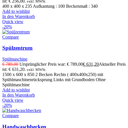
ist: € 256,00.
exkl. MWSt.
400 x 400 x 235 Aufkantung : 100 Beckenmaß : 340
Add to wishlist
In den Warenkorb
Quick view
-20%
Compare
Spülzentrum
Spülmaschine
€
789,00
Ursprünglicher Preis war: € 789,00
€
631,20
Aktueller Preis
ist: € 631,20.
exkl. MWSt.
1500 x 600 x 850 2 Becken Rechts ( 400x400x250) mit
Spühlmaschinenrücksprung Links mit Grundboden Ohne
Spühlmaschine
Add to wishlist
In den Warenkorb
Quick view
-20%
Compare
Handwaschbecken