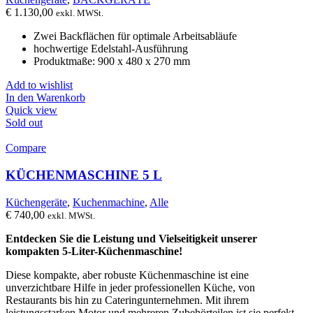
€
1.130,00
exkl. MWSt.
Zwei Backflächen für optimale Arbeitsabläufe
hochwertige Edelstahl-Ausführung
Produktmaße: 900 x 480 x 270 mm
Add to wishlist
In den Warenkorb
Quick view
Sold out
Compare
KÜCHENMASCHINE 5 L
Küchengeräte
,
Kuchenmachine
,
Alle
€
740,00
exkl. MWSt.
Entdecken Sie die Leistung und Vielseitigkeit unserer
kompakten 5-Liter-Küchenmaschine!
Diese kompakte, aber robuste Küchenmaschine ist eine
unverzichtbare Hilfe in jeder professionellen Küche, von
Restaurants bis hin zu Cateringunternehmen. Mit ihrem
leistungsstarken Motor und mehreren Zubehörteilen ist sie perfekt