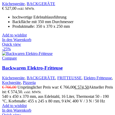
Küchengeräte
,
BACKGERÄTE
€
527,00
exkl. MWSt.
hochwertige Edelstahlausführung
Backfläche mit 350 mm Durchmesser
Produktmaße: 350 x 370 x 250 mm
Add to wishlist
In den Warenkorb
Quick view
-25%
Compare
Backwaren Elektro-Fritteuse
Küchengeräte
,
BACKGERÄTE
,
FRITTEUSSE
,
Elektro Fritteusse
,
Kochgeräte
,
Pizzeria
€
766,00
Ursprünglicher Preis war: € 766,00
€
574,50
Aktueller Preis
ist: € 574,50.
exkl. MWSt.
540 x 450 x 370 mm, aus Edelstahl, 16 Liter, Thermostat 50 - 190
°C, Korbmaße: 455 x 245 x 80 mm, 9 kW, 400 V / 3 N / 50 Hz
Add to wishlist
In den Warenkorb
Quick view