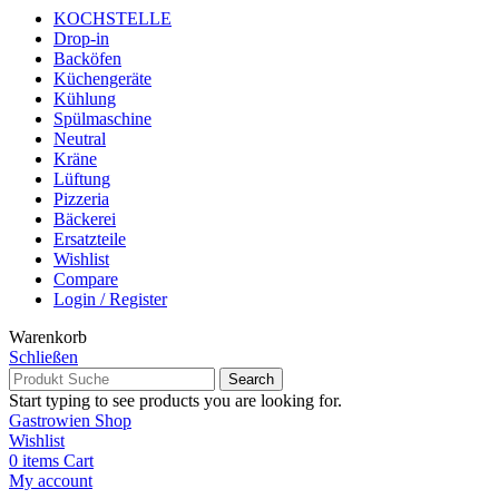
KOCHSTELLE
Drop-in
Backöfen
Küchengeräte
Kühlung
Spülmaschine
Neutral
Kräne
Lüftung
Pizzeria
Bäckerei
Ersatzteile
Wishlist
Compare
Login / Register
Warenkorb
Schließen
Search
Start typing to see products you are looking for.
Gastrowien Shop
Wishlist
0
items
Cart
My account