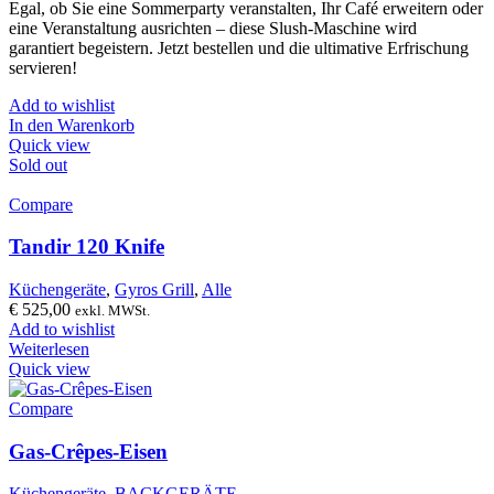
Egal, ob Sie eine Sommerparty veranstalten, Ihr Café erweitern oder
eine Veranstaltung ausrichten – diese Slush-Maschine wird
garantiert begeistern. Jetzt bestellen und die ultimative Erfrischung
servieren!
Add to wishlist
In den Warenkorb
Quick view
Sold out
Compare
Tandir 120 Knife
Küchengeräte
,
Gyros Grill
,
Alle
€
525,00
exkl. MWSt.
Add to wishlist
Weiterlesen
Quick view
Compare
Gas-Crêpes-Eisen
Küchengeräte
,
BACKGERÄTE