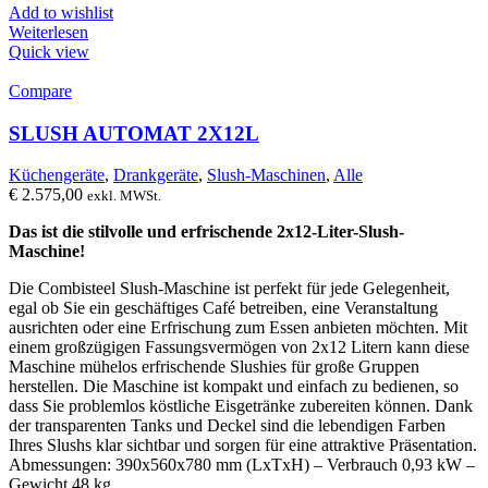
Add to wishlist
Weiterlesen
Quick view
Compare
SLUSH AUTOMAT 2X12L
Küchengeräte
,
Drankgeräte
,
Slush-Maschinen
,
Alle
€
2.575,00
exkl. MWSt.
Das ist die stilvolle und erfrischende 2x12-Liter-Slush-
Maschine!
Die Combisteel Slush-Maschine ist perfekt für jede Gelegenheit,
egal ob Sie ein geschäftiges Café betreiben, eine Veranstaltung
ausrichten oder eine Erfrischung zum Essen anbieten möchten. Mit
einem großzügigen Fassungsvermögen von 2x12 Litern kann diese
Maschine mühelos erfrischende Slushies für große Gruppen
herstellen. Die Maschine ist kompakt und einfach zu bedienen, so
dass Sie problemlos köstliche Eisgetränke zubereiten können. Dank
der transparenten Tanks und Deckel sind die lebendigen Farben
Ihres Slushs klar sichtbar und sorgen für eine attraktive Präsentation.
Abmessungen: 390x560x780 mm (LxTxH) – Verbrauch 0,93 kW –
Gewicht 48 kg.