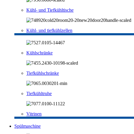
Kühl- und Tiefkühltische
Kühl- und tiefkühlzellen
Kühlschränke
Tiefkühlschränke
Tiefkühltruhe
Vitrinen
Spülmaschine